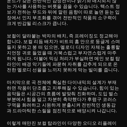
운드가 갖는 전반적인 감정선이나 밝기와 매치되지 않
는 가사를 사용하는 버릇을 꼽을 수 있습니다. 텍스트 정
보가 전하는 무드와 뒤에 깔린 음향이 따로 놀면 듣는 입
장에서 인지 부조화를 겪어 전반적인 작품의 소구력이 
크게 반감될 리스크가 큽니다.
보컬이 달라붙는 박자의 배치, 즉 프레이징도 정교해야 
합니다. 보컬 리듬 배치가 비트의 홈 안으로 둥글게 스며
들지 못하고 붕 떠 있으면, 멜로디 디자인 자체는 훌륭할
지언정 귀로 들었을 때 거북스럽고 부자연스럽게 마주
하게 됩니다. 더불어 믹싱 처리가 부실하면 메인 보컬 탑
라인이 배경 악기들에 파묻혀 자취를 감추게 되므로 온
전한 멜로디 선율을 느끼지 못하게 막는 빌미를 줍니다.
마지막으로 곡 전체에 확실한 다이내믹의 설계가 부재
하면 작품이 단조롭고 지루해질 수 있습니다. 힘이 있는 
음악들은 시공간의 흐름에 발맞춰 진화하며, 도입 벌스 
부분에서 힘을 덜고 차분히 축약했다가 후렴구 코러스 
구역을 화려하고 시원하게 분출시켜 전반적인 생동감
과 드라마틱한 스릴을 점진적으로 배양시켜 나갑니다.
이렇게 매만진 보컬 탑라인이 다양한 오디오 리플레이 