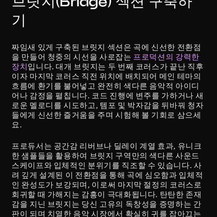
브릿지(Bridge) 섹션 구축하
기
짜임새 있게 구축된 브릿지 섹션은 곡에 신선한 전환점
을 만들어 청중의 시선을 사로잡는 
프로덕션의 강력한 
장치
입니다. 대개 브릿지는 두 번째 코러스가 끝난 직후
이자 마지막 코러스 직전 위치에 배치되어 메인 테마의 
흐름에 환기를 불어넣고 완전히 색다른 음악적 아이디
어나 감정을 펼칩니다. 코드 진행에 변주를 가하거나 새
로운 멜로디를 시도하고, 템포 및 박자감을 뒤바꿔 청자
들에게 신선한 즐거움을 주며 시험해 볼 기회로 삼으세
요.
프로듀서는 공간감 리버브나 딜레이 계열 효과, 유니크
한 샘플들을 활용하여 브릿지 구역만의 색다른 사운드
스케이프와 입체적인 분위기를 직조할 수 있습니다. 사
려 깊게 설계된 이 전환점을 통해 곡에 심오함과 입체적
인 완성도가 보강되며, 이로써 마지막 절정의 코러스로 
회귀할 때 가해지는 감흥이 극대화됩니다. 탄탄한 존재
감을 지닌 브릿지는 당신 고유의 독창성을 증명하는 간
판이 되며 치열한 음악 시장에서 확실히 귀를 잡아끄는 