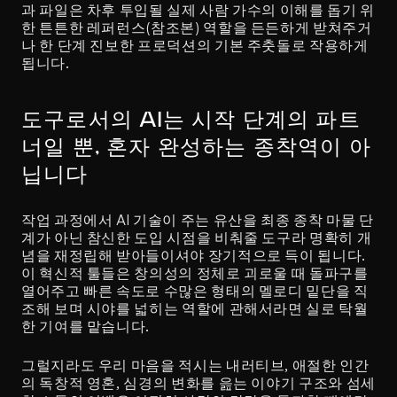
과 파일은 차후 투입될 실제 사람 가수의 이해를 돕기 위
한 튼튼한 레퍼런스(참조본) 역할을 든든하게 받쳐주거
나 한 단계 진보한 프로덕션의 기본 주춧돌로 작용하게 
됩니다.
도구로서의 AI는 시작 단계의 파트
너일 뿐, 혼자 완성하는 종착역이 아
닙니다
작업 과정에서 AI 기술이 주는 유산을 최종 종착 마물 단
계가 아닌 참신한 도입 시점을 비춰줄 도구라 명확히 개
념을 재정립해 받아들이셔야 장기적으로 득이 됩니다. 
이 혁신적 툴들은 창의성의 정체로 괴로울 때 돌파구를 
열어주고 빠른 속도로 수많은 형태의 멜로디 밑단을 직
조해 보며 시야를 넓히는 역할에 관해서라면 실로 탁월
한 기여를 맡습니다.
그럴지라도 우리 마음을 적시는 내러티브, 애절한 인간
의 독창적 영혼, 심경의 변화를 읊는 이야기 구조와 섬세