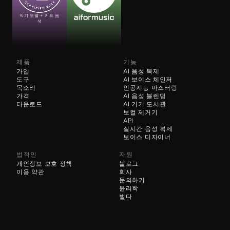
악기 모델 + 키트 음
색
제품
기능
가입
AI 음성 복제
도구
AI 
보이스 체인저
목소리
인공지능 마스터링
가격
AI 음성 블렌딩
다운로드
AI 기기 도서관
보컬 제거기
API
실시간 음성 복제
보이스 디자이너
법적인
자원
개인정보 보호 정책
블로그
이용 약관
회사
문의하기
윤리학
벌다