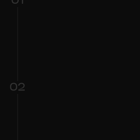
01
Upload Your Audio
अपने ऑडियो को खींचें और छोड़ें या फ़ाइलों के ब्राउज़ 
करने के लिए क्लिक करें।
02