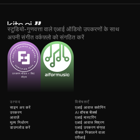
स्टुडियो-गुणवत्ता वाले एआई ऑडियो उपकरणों के साथ 
अपनी संगीत वर्कफ़्लो को संगठित करें
उपकरण मॉडल + किट 
वॉइस
उत्पाद
विशेषताएँ
साइन अप करें
एआई आवाज क्लोनिंग
उपकरण
AI 
वॉयस चेंजर्स
आवाज़ें
एआई मास्टरिंग
मूल्य निर्धारण
एआई आवाज मिश्रण
डाउनलोड करें
एआई उपकरण संग्रह
वोकल निकालने वाला
एपीआई