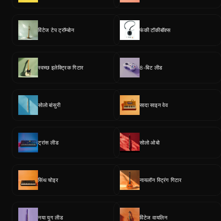
विंटेज टेप ट्रॉम्बोन
फंकी टॉकीबॉक्स
स्वच्छ इलेक्ट्रिक गिटार
8-बिट लीड
सोलो बांसुरी
सादा साइन वेव
ट्रांस लीड
सोलो ओबो
सिंथ चोइर
नायलॉन स्ट्रिंग गिटार
नया युग लीड
विंटेज वायलिन