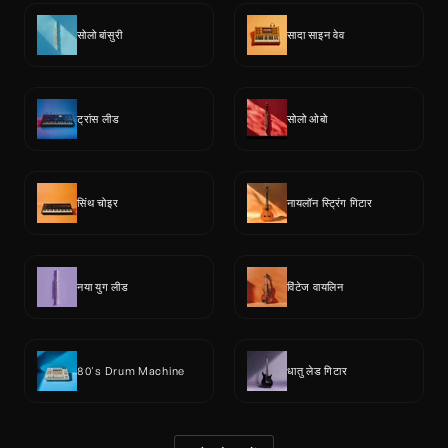
सोलो बांसुरी
सादा साइन वेव
ट्रांस लीड
सोलो ओबो
सिंथ चोइर
नायलॉन स्ट्रिंग गिटार
नया युग लीड
विंटेज वायलिन
80's Drum Machine
धातु लेड गिटार