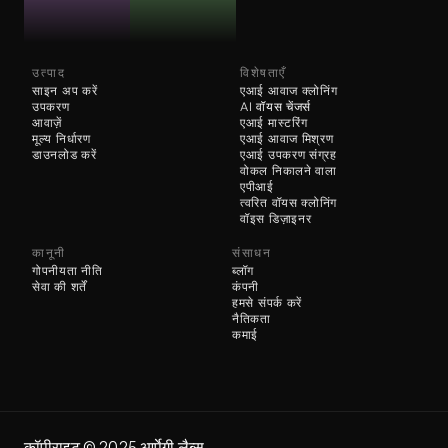
उत्पाद
विशेषताएँ
साइन अप करें
एआई आवाज क्लोनिंग
उपकरण
AI 
वॉयस चेंजर्स
आवाज़ें
एआई मास्टरिंग
मूल्य निर्धारण
एआई आवाज मिश्रण
डाउनलोड करें
एआई उपकरण संग्रह
वोकल निकालने वाला
एपीआई
त्वरित वॉयस क्लोनिंग
वॉइस डिज़ाइनर
कानूनी
संसाधन
गोपनीयता नीति
ब्लॉग
सेवा की शर्तें
कंपनी
हमसे संपर्क करें
नैतिकता
कमाई
कॉपीराइट ©️ 2025 आर्पेगी लैब्स 