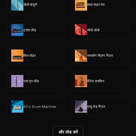
सोलो बांसुरी
सादा साइन वेव
ट्रांस लीड
सोलो ओबो
सिंथ चोइर
नायलॉन स्ट्रिंग गिटार
नया युग लीड
विंटेज वायलिन
80's Drum Machine
धातु लेड गिटार
और लोड करें