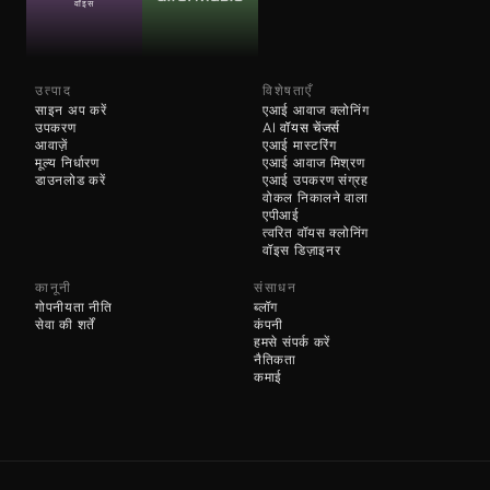
वॉइस
उत्पाद
विशेषताएँ
साइन अप करें
एआई आवाज क्लोनिंग
उपकरण
AI 
वॉयस चेंजर्स
आवाज़ें
एआई मास्टरिंग
मूल्य निर्धारण
एआई आवाज मिश्रण
डाउनलोड करें
एआई उपकरण संग्रह
वोकल निकालने वाला
एपीआई
त्वरित वॉयस क्लोनिंग
वॉइस डिज़ाइनर
कानूनी
संसाधन
गोपनीयता नीति
ब्लॉग
सेवा की शर्तें
कंपनी
हमसे संपर्क करें
नैतिकता
कमाई