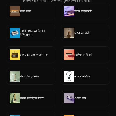
लेकर रेट्रो तक—हमने सब कुछ कवर किया है।
फंकी क्लाव
विंटेज वाइब्राफोन
80 के दशक का खिलौना 
विंटेज टेप सेलो
सिंथेसाइज़र
80's Drum Machine
इलेक्ट्रिक पियानो
विंटेज टेप ट्रॉम्बोन
फंकी टॉकीबॉक्स
स्वच्छ इलेक्ट्रिक गिटार
8-बिट लीड