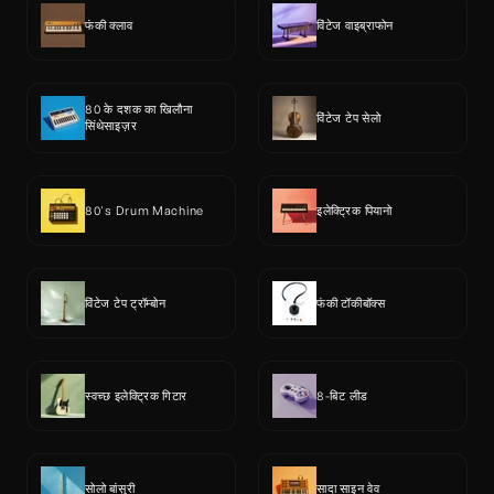
फंकी क्लाव
विंटेज वाइब्राफोन
80 के दशक का खिलौना 
विंटेज टेप सेलो
सिंथेसाइज़र
80's Drum Machine
इलेक्ट्रिक पियानो
विंटेज टेप ट्रॉम्बोन
फंकी टॉकीबॉक्स
स्वच्छ इलेक्ट्रिक गिटार
8-बिट लीड
सोलो बांसुरी
सादा साइन वेव