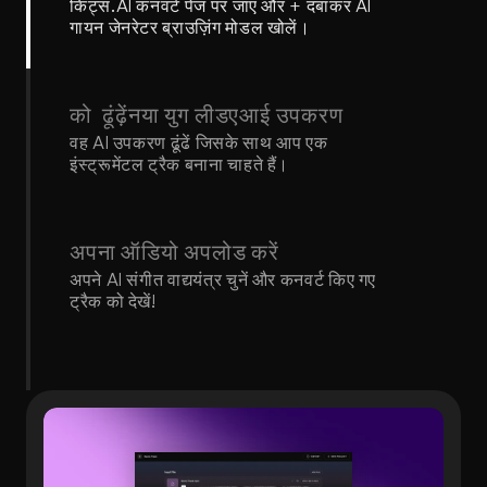
किट्स.AI कनवर्ट पेज पर जाएं और + दबाकर AI 
गायन जेनरेटर ब्राउज़िंग मोडल खोलें।
को  ढूंढ़ेंनया युग लीडएआई उपकरण
वह AI उपकरण ढूंढें जिसके साथ आप एक 
इंस्ट्रूमेंटल ट्रैक बनाना चाहते हैं।
अपना ऑडियो अपलोड करें
अपने AI संगीत वाद्ययंत्र चुनें और कनवर्ट किए गए 
ट्रैक को देखें!