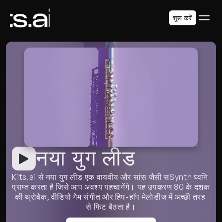
शुरू करें
नया युग लीड
Kits.ai से नया युग लीड एक वायवीय और सांस जैसी सSynth ध्वनि 
प्राप्त करता है जिसे आप अवश्य पहचानेंगे। यह उपकरण 80 के दशक 
की थ्रोबैक, वीडियो गेम संगीत और हिप-हॉप मेलोडीज में अच्छी तरह 
से फिट बैठता है।