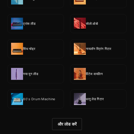
ट्रांस लीड
सोलो ओबो
सिंथ चोइर
नायलॉन स्ट्रिंग गिटार
नया युग लीड
विंटेज वायलिन
80's Drum Machine
धातु लेड गिटार
और लोड करें