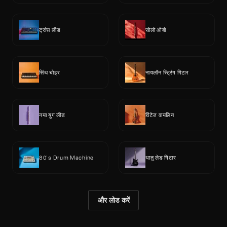
ट्रांस लीड
सोलो ओबो
सिंथ चोइर
नायलॉन स्ट्रिंग गिटार
नया युग लीड
विंटेज वायलिन
80's Drum Machine
धातु लेड गिटार
और लोड करें