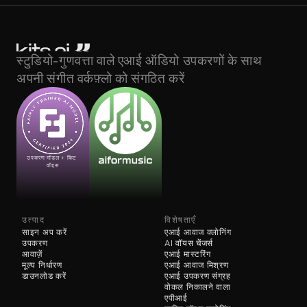
स्टुडियो-गुणवत्ता वाले एआई ऑडियो उपकरणों के साथ 
अपनी संगीत वर्कफ़्लो को संगठित करें
उपकरण मॉडल + किट 
वॉइस
उत्पाद
विशेषताएँ
साइन अप करें
एआई आवाज क्लोनिंग
उपकरण
AI 
वॉयस चेंजर्स
आवाज़ें
एआई मास्टरिंग
मूल्य निर्धारण
एआई आवाज मिश्रण
डाउनलोड करें
एआई उपकरण संग्रह
वोकल निकालने वाला
एपीआई