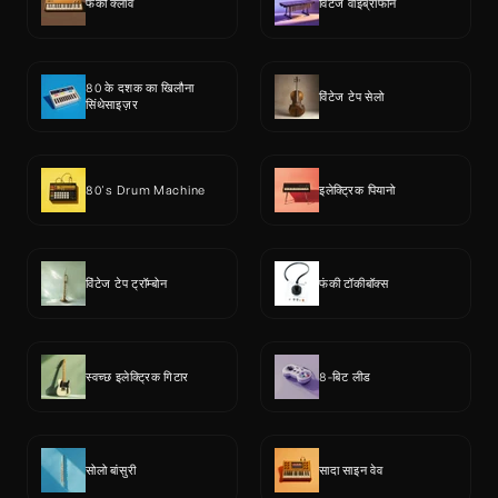
फंकी क्लाव
विंटेज वाइब्राफोन
80 के दशक का खिलौना 
विंटेज टेप सेलो
सिंथेसाइज़र
80's Drum Machine
इलेक्ट्रिक पियानो
विंटेज टेप ट्रॉम्बोन
फंकी टॉकीबॉक्स
स्वच्छ इलेक्ट्रिक गिटार
8-बिट लीड
सोलो बांसुरी
सादा साइन वेव