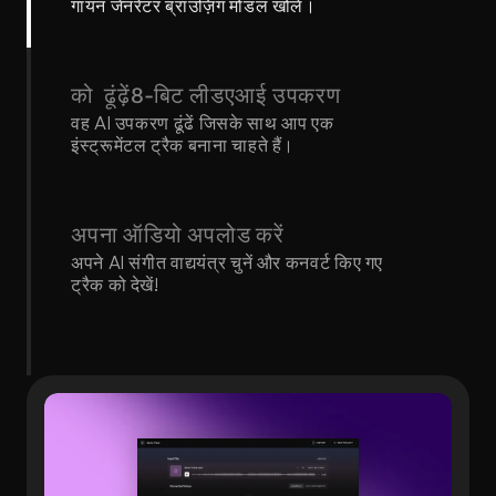
गायन जेनरेटर ब्राउज़िंग मोडल खोलें।
को  ढूंढ़ें8-बिट लीडएआई उपकरण
वह AI उपकरण ढूंढें जिसके साथ आप एक 
इंस्ट्रूमेंटल ट्रैक बनाना चाहते हैं।
अपना ऑडियो अपलोड करें
अपने AI संगीत वाद्ययंत्र चुनें और कनवर्ट किए गए 
ट्रैक को देखें!