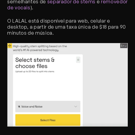
semelhantes de 
separador de stems
 e 
removedor 
de vocais
).
O LALAL está disponível para web, celular e 
desktop, a partir de uma taxa única de $18 para 90 
minutos de música.