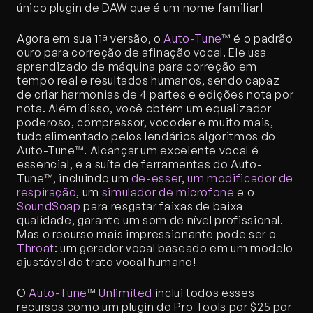
único plugin de DAW que é um nome familiar!
Agora em sua 11ª versão, o 
Auto-Tune
™ é o padrão 
ouro para correção de afinação vocal. Ele usa 
aprendizado de máquina para correção em 
tempo real e resultados humanos, sendo capaz 
de criar harmonias de 4 partes e edições nota por 
nota. Além disso, você obtém um equalizador 
poderoso, compressor, vocoder e muito mais, 
tudo alimentado pelos lendários algoritmos do 
Auto-Tune™. Alcançar um excelente vocal é 
essencial, e a suíte de ferramentas do Auto-
Tune™, incluindo um 
de-esser
, 
um modificador de 
respiração
, um 
simulador de microfone
 e o 
SoundSoap
 para resgatar faixas de baixa 
qualidade, garante um som de nível profissional. 
Mas o recurso mais impressionante pode ser o 
Throat
: um gerador vocal baseado em um modelo 
ajustável do trato vocal humano!
O 
Auto-Tune
™ 
Unlimited
 inclui todos esses 
recursos como um plugin do Pro Tools por $25 por 