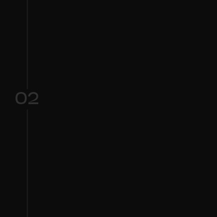
Choose your starting 
point:
Selecione um tipo de voz base (por 
exemplo, masculina, feminina, alta, 
baixa).
02
Personalizar: 