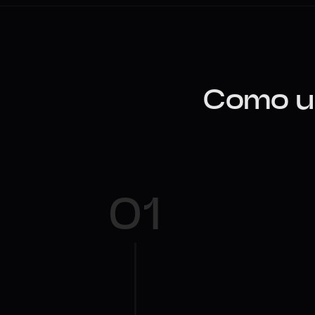
Como us
01