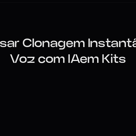
ar Clonagem Instantâ
Voz com IAem Kits
Navegue para a pág
Faça login e vá para a página "Kits Clon
Voz Instantânea