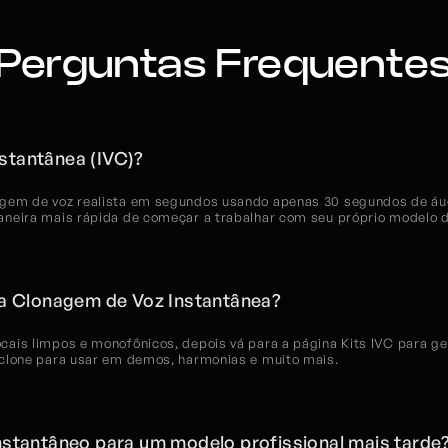
Perguntas Frequente
stantânea (IVC)?
gem de voz realista em segundos usando apenas 30 segundos de áudi
neira mais rápida de começar a trabalhar com seu próprio modelo de
 Clonagem de Voz Instantânea?
ais limpos e monofônicos, depois vá para a página Kits IVC para ge
 clone para usar em demos, harmonias e muito mais.
nstantâneo para um modelo profissional mais tarde