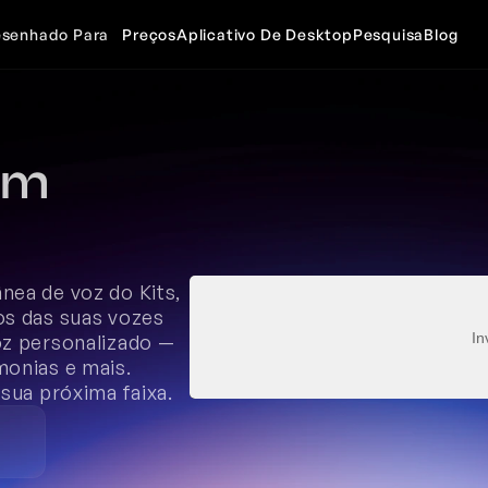
senhado Para
Preços
Aplicativo De Desktop
Pesquisa
Blog
m 
ea de voz do Kits, 
s das suas vozes 
In
z personalizado — 
onias e mais. 
 sua próxima faixa.