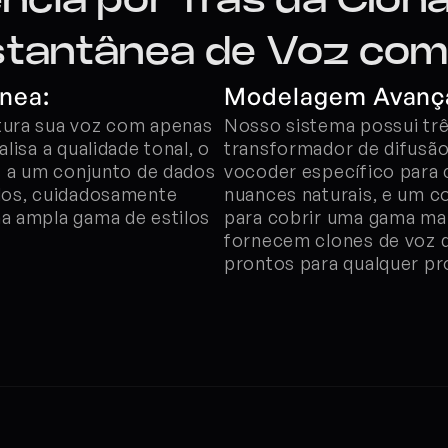
ência por Trás da Clon
stantânea de Voz com
nea:
Modelagem Avança
ura sua voz com apenas 
Nosso sistema possui trê
isa a qualidade tonal, o 
transformador de difusão 
s a um conjunto de dados 
vocoder específico para 
dos, cuidadosamente 
nuances naturais, e um c
a ampla gama de estilos 
para cobrir uma gama mais
fornecem clones de voz q
prontos para qualquer pro