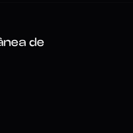
nea de 
ina Clone Voices
e Voices" e selecione Clonagem de 