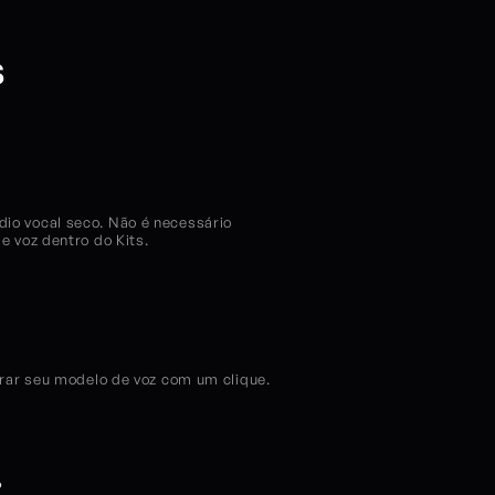
s
o vocal seco. Não é necessário 
 voz dentro do Kits.
rar seu modelo de voz com um clique. 
?