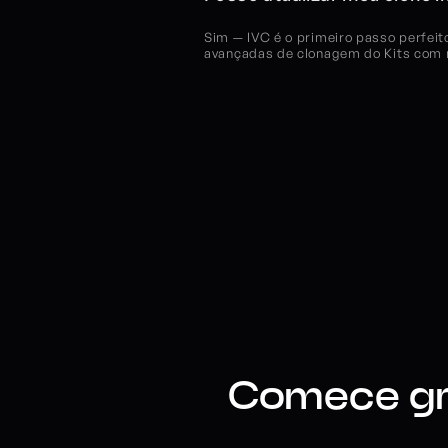
Sim — IVC é o primeiro passo perfeit
avançadas de clonagem do Kits com m
Comece grá