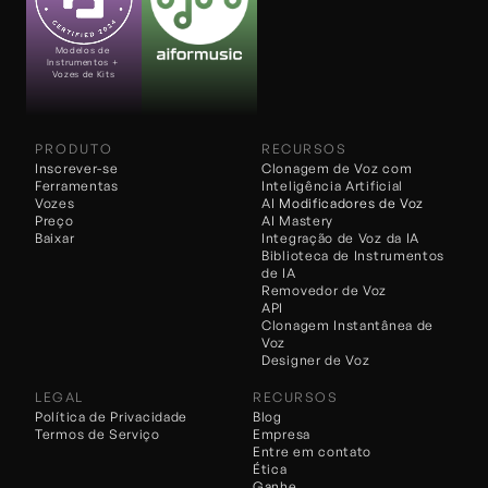
Modelos de 
Instrumentos + 
Vozes de Kits
PRODUTO
RECURSOS
Inscrever-se
Clonagem de Voz com 
Ferramentas
Inteligência Artificial
Vozes
AI 
Modificadores de Voz
Preço
AI Mastery
Baixar
Integração de Voz da IA
Biblioteca de Instrumentos 
de IA
Removedor de Voz
API
Clonagem Instantânea de 
Voz
Designer de Voz
LEGAL
RECURSOS
Política de Privacidade
Blog
Termos de Serviço
Empresa
Entre em contato
Ética
Ganhe