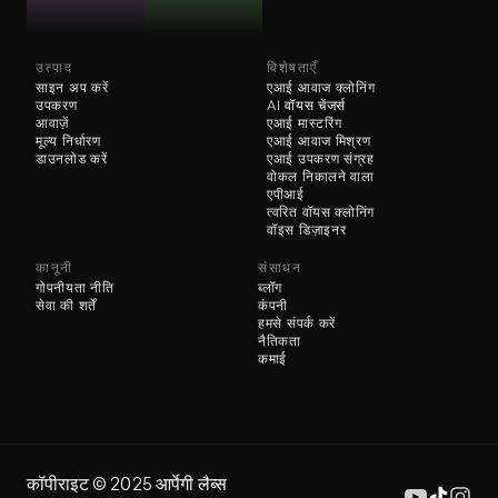
उत्पाद
विशेषताएँ
साइन अप करें
एआई आवाज क्लोनिंग
उपकरण
AI 
वॉयस चेंजर्स
आवाज़ें
एआई मास्टरिंग
मूल्य निर्धारण
एआई आवाज मिश्रण
डाउनलोड करें
एआई उपकरण संग्रह
वोकल निकालने वाला
एपीआई
त्वरित वॉयस क्लोनिंग
वॉइस डिज़ाइनर
कानूनी
संसाधन
गोपनीयता नीति
ब्लॉग
सेवा की शर्तें
कंपनी
हमसे संपर्क करें
नैतिकता
कमाई
कॉपीराइट ©️ 2025 आर्पेगी लैब्स 