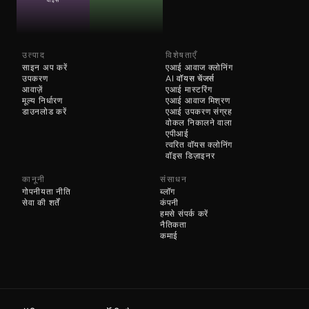
वॉइस
उत्पाद
विशेषताएँ
साइन अप करें
एआई आवाज क्लोनिंग
उपकरण
AI 
वॉयस चेंजर्स
आवाज़ें
एआई मास्टरिंग
मूल्य निर्धारण
एआई आवाज मिश्रण
डाउनलोड करें
एआई उपकरण संग्रह
वोकल निकालने वाला
एपीआई
त्वरित वॉयस क्लोनिंग
वॉइस डिज़ाइनर
कानूनी
संसाधन
गोपनीयता नीति
ब्लॉग
सेवा की शर्तें
कंपनी
हमसे संपर्क करें
नैतिकता
कमाई