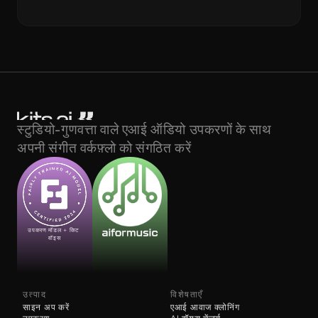
स्टुडियो-गुणवत्ता वाले एआई ऑडियो उपकरणों के साथ 
अपनी संगीत वर्कफ़्लो को संगठित करें
उपकरण मॉडल + किट 
वॉइस
उत्पाद
विशेषताएँ
साइन अप करें
एआई आवाज क्लोनिंग