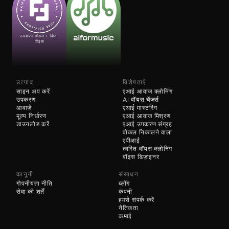
उपकरण मॉडल + किट 
वॉइस
उत्पाद
विशेषताएँ
साइन अप करें
एआई आवाज क्लोनिंग
उपकरण
AI 
वॉयस चेंजर्स
आवाज़ें
एआई मास्टरिंग
मूल्य निर्धारण
एआई आवाज मिश्रण
डाउनलोड करें
एआई उपकरण संग्रह
वोकल निकालने वाला
एपीआई
त्वरित वॉयस क्लोनिंग
वॉइस डिज़ाइनर
कानूनी
संसाधन
गोपनीयता नीति
ब्लॉग
सेवा की शर्तें
कंपनी
हमसे संपर्क करें
नैतिकता
कमाई