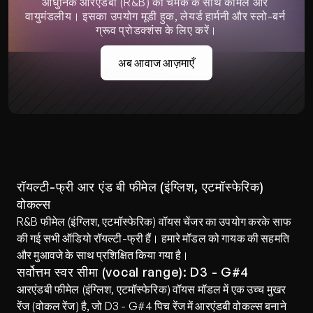
आधुनिक आरएंडबी (R&B) की चमक के साथ कोमल और 
वायुमंडलीय। इसका उपयोग मूडी हुक, लेयर्ड हार्मनी और स्लो-बर्न 
ग्रूव प्रोडक्शंस के लिए करें।
अब आवाज आज़माएँ
रॉयल्टी-फ्री आर एंड बी फीमेल (इंग्लिश, एटमॉस्फेरिक) 
वोकल्स
R&B फीमेल (इंग्लिश, एटमॉस्फेरिक) वॉयस चेंजर का उपयोग करके साफ 
की गई सभी ऑडियो रॉयल्टी-फ्री हैं। हमारे मॉडल को गायक की सहमति 
और मुआवजे के साथ प्रशिक्षित किया गया है।
सर्वोत्तम स्वर सीमा (vocal range): D3 - G#4
आरएंडबी फीमेल (इंग्लिश, एटमॉस्फेरिक) वॉयस मॉडल में एक उच्च मुखर 
रेंज (वोकल रेंज) है, जो D3 - G#4 पिच रेंज में आरएंडबी वोकल्स बनाने 