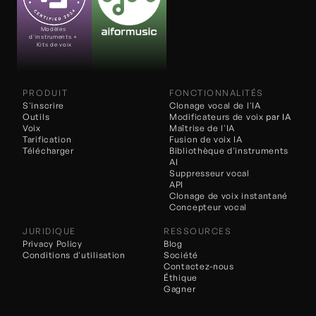
Modèles 
d'instruments + 
Kits de voix
PRODUIT
FONCTIONNALITÉS
S'inscrire
Clonage vocal de l'IA
Outils
Modificateurs de voix 
par IA
Voix
Maîtrise de l'IA
Tarification
Fusion de voix IA
Télécharger
Bibliothèque d'instruments 
AI
Suppresseur vocal
API
Clonage de voix instantané
Concepteur vocal
JURIDIQUE
RESSOURCES
Privacy Policy
Blog
Conditions d'utilisation
Société
Contactez-nous
Éthique
Gagner