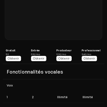
Gratuit
Entrée
Producteur
Professionnel
$0
$10/mo
$30/mo
$60/mo
Obtenir
Obtenir
Obtenir
Obtenir
Fonctionnalités vocales
Voix
1
2
Illimité
Illimité