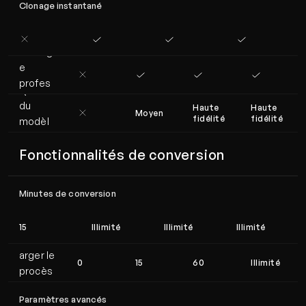
Clonage instantané
Clonag
e 
profes
Qualité 
sionnel
du 
Haute 
Haute 
Moyen
fidélité
fidélité
modèl
e
Fonctionnalités de conversion
Minutes de conversion
15
Illimité
Illimité
Illimité
Téléch
arger le 
0
15
60
Illimité
procès
-verbal
Paramètres avancés