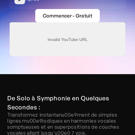
Commencer - Gratuit
Invalid YouTube URL
De Solo à Symphonie en Quelques 
Secondes :
Transformez instantanu00e9ment de simples 
lignes mu00e9lodiques en harmonies vocales 
somptueuses et en superpositions de couches 
vocales allant jusqu'u00e0 7 voix.