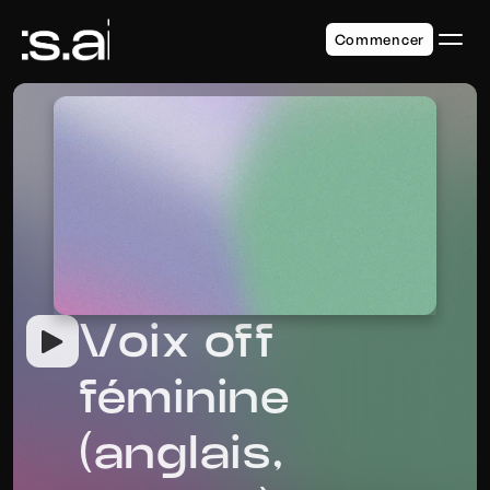
Commencer
Voix off 
féminine 
(anglais, 