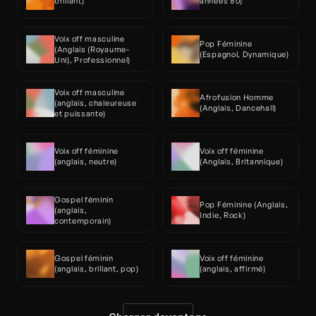
brillant)
années 80)
Voix off masculine 
Pop Féminine 
(Anglais (Royaume-
(Espagnol, Dynamique)
Uni), Professionnel)
Voix off masculine 
Afrofusion Homme 
(anglais, chaleureuse 
(Anglais, Dancehall)
et puissante)
Voix off féminine 
Voix off féminine 
(anglais, neutre)
(Anglais, Britannique)
Gospel féminin 
Pop Féminine (Anglais, 
(anglais, 
Indie, Rock)
contemporain)
Gospel féminin 
Voix off féminine 
(anglais, brillant, pop)
(anglais, affirmé)