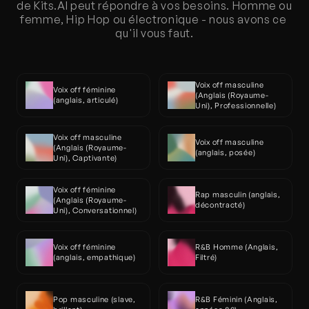
de Kits.AI peut répondre à vos besoins. Homme ou 
femme, Hip Hop ou électronique - nous avons ce 
qu'il vous faut.
Voix off masculine 
Voix off féminine 
(Anglais (Royaume-
(anglais, articulé)
Uni), Professionnelle)
Voix off masculine 
Voix off masculine 
(Anglais (Royaume-
(anglais, posée)
Uni), Captivante)
Voix off féminine 
Rap masculin (anglais, 
(Anglais (Royaume-
décontracté)
Uni), Conversationnel)
Voix off féminine 
R&B Homme (Anglais, 
(anglais, empathique)
Filtré)
Pop masculine (slave, 
R&B Féminin (Anglais, 