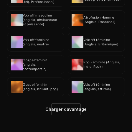
Uni), Professionnel)
Voix off masculine 
Afrofusion Homme 
(anglais, chaleureuse 
(Anglais, Dancehall)
et puissante)
Voix off féminine 
Voix off féminine 
(anglais, neutre)
(Anglais, Britannique)
Gospel féminin 
Pop Féminine (Anglais, 
(anglais, 
Indie, Rock)
contemporain)
Gospel féminin 
Voix off féminine 
(anglais, brillant, pop)
(anglais, affirmé)
Charger davantage