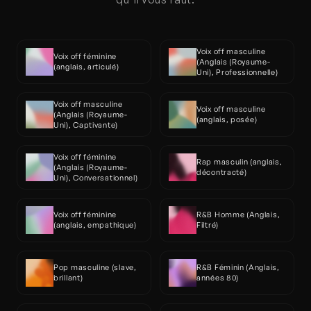
Voix off masculine 
Voix off féminine 
(Anglais (Royaume-
(anglais, articulé)
Uni), Professionnelle)
Voix off masculine 
Voix off masculine 
(Anglais (Royaume-
(anglais, posée)
Uni), Captivante)
Voix off féminine 
Rap masculin (anglais, 
(Anglais (Royaume-
décontracté)
Uni), Conversationnel)
Voix off féminine 
R&B Homme (Anglais, 
(anglais, empathique)
Filtré)
Pop masculine (slave, 
R&B Féminin (Anglais, 
brillant)
années 80)