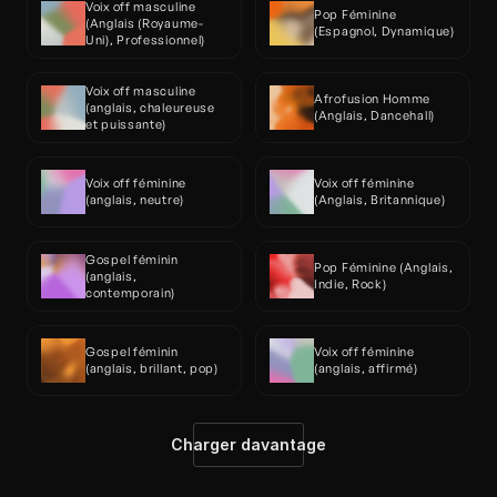
Voix off masculine 
Pop Féminine 
(Anglais (Royaume-
(Espagnol, Dynamique)
Uni), Professionnel)
Voix off masculine 
Afrofusion Homme 
(anglais, chaleureuse 
(Anglais, Dancehall)
et puissante)
Voix off féminine 
Voix off féminine 
(anglais, neutre)
(Anglais, Britannique)
Gospel féminin 
Pop Féminine (Anglais, 
(anglais, 
Indie, Rock)
contemporain)
Gospel féminin 
Voix off féminine 
(anglais, brillant, pop)
(anglais, affirmé)
Charger davantage