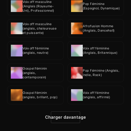
Voix off masculine 
Pop Féminine 
(Anglais (Royaume-
(Espagnol, Dynamique)
Uni), Professionnel)
Voix off masculine 
Afrofusion Homme 
(anglais, chaleureuse 
(Anglais, Dancehall)
et puissante)
Voix off féminine 
Voix off féminine 
(anglais, neutre)
(Anglais, Britannique)
Gospel féminin 
Pop Féminine (Anglais, 
(anglais, 
Indie, Rock)
contemporain)
Gospel féminin 
Voix off féminine 
(anglais, brillant, pop)
(anglais, affirmé)
Charger davantage