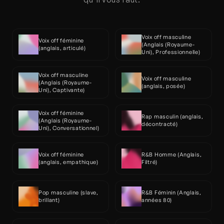
Voix off masculine 
Voix off féminine 
(Anglais (Royaume-
(anglais, articulé)
Uni), Professionnelle)
Voix off masculine 
Voix off masculine 
(Anglais (Royaume-
(anglais, posée)
Uni), Captivante)
Voix off féminine 
Rap masculin (anglais, 
(Anglais (Royaume-
décontracté)
Uni), Conversationnel)
Voix off féminine 
R&B Homme (Anglais, 
(anglais, empathique)
Filtré)
Pop masculine (slave, 
R&B Féminin (Anglais, 
brillant)
années 80)