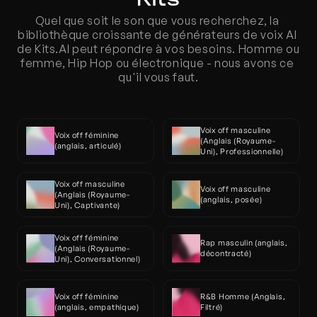
Quel que soit le son que vous recherchez, la 
bibliothèque croissante de générateurs de voix AI 
de Kits.AI peut répondre à vos besoins. Homme ou 
femme, Hip Hop ou électronique - nous avons ce 
qu'il vous faut.
Voix off masculine 
Voix off féminine 
(Anglais (Royaume-
(anglais, articulé)
Uni), Professionnelle)
Voix off masculine 
Voix off masculine 
(Anglais (Royaume-
(anglais, posée)
Uni), Captivante)
Voix off féminine 
Rap masculin (anglais, 
(Anglais (Royaume-
décontracté)
Uni), Conversationnel)
Voix off féminine 
R&B Homme (Anglais, 
(anglais, empathique)
Filtré)