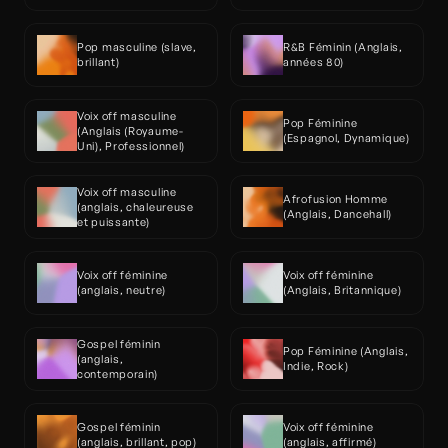
Pop masculine (slave, 
R&B Féminin (Anglais, 
brillant)
années 80)
Voix off masculine 
Pop Féminine 
(Anglais (Royaume-
(Espagnol, Dynamique)
Uni), Professionnel)
Voix off masculine 
Afrofusion Homme 
(anglais, chaleureuse 
(Anglais, Dancehall)
et puissante)
Voix off féminine 
Voix off féminine 
(anglais, neutre)
(Anglais, Britannique)
Gospel féminin 
Pop Féminine (Anglais, 
(anglais, 
Indie, Rock)
contemporain)
Gospel féminin 
Voix off féminine 
(anglais, brillant, pop)
(anglais, affirmé)