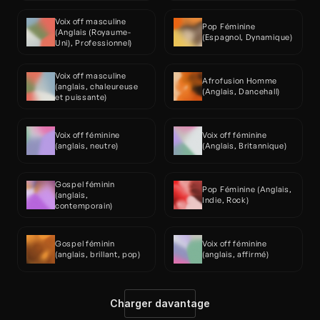
Voix off masculine 
Pop Féminine 
(Anglais (Royaume-
(Espagnol, Dynamique)
Uni), Professionnel)
Voix off masculine 
Afrofusion Homme 
(anglais, chaleureuse 
(Anglais, Dancehall)
et puissante)
Voix off féminine 
Voix off féminine 
(anglais, neutre)
(Anglais, Britannique)
Gospel féminin 
Pop Féminine (Anglais, 
(anglais, 
Indie, Rock)
contemporain)
Gospel féminin 
Voix off féminine 
(anglais, brillant, pop)
(anglais, affirmé)
Charger davantage