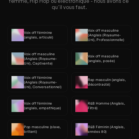
femme, Hip Hop ou électronique - nous avons ce 
qu'il vous faut.
Voix off masculine 
Voix off féminine 
(Anglais (Royaume-
(anglais, articulé)
Uni), Professionnelle)
Voix off masculine 
Voix off masculine 
(Anglais (Royaume-
(anglais, posée)
Uni), Captivante)
Voix off féminine 
Rap masculin (anglais, 
(Anglais (Royaume-
décontracté)
Uni), Conversationnel)
Voix off féminine 
R&B Homme (Anglais, 
(anglais, empathique)
Filtré)
Pop masculine (slave, 
R&B Féminin (Anglais, 
brillant)
années 80)