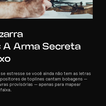
arra 
 A Arma Secreta 
uxo
 se estresse se você ainda não tem as letras 
mpositores de toplines cantam bobagens — 
avras provisórias — apenas para mapear 
faixa.