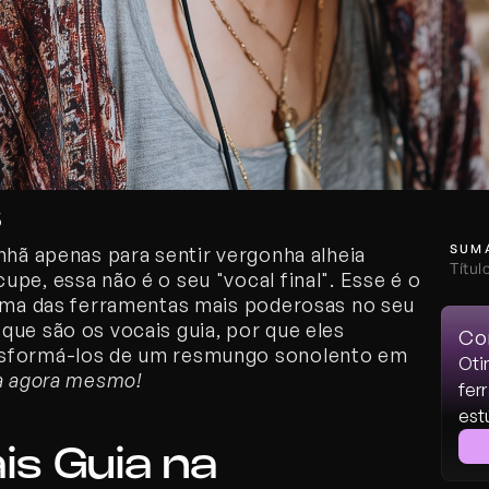
5
SUM
nhã apenas para sentir vergonha alheia 
Títul
pe, essa não é o seu "vocal final". Esse é o 
 uma das ferramentas mais poderosas no seu 
ue são os vocais guia, por que eles 
Com
nsformá-los de um resmungo sonolento em 
Oti
xa agora mesmo!
fer
est
s Guia na 