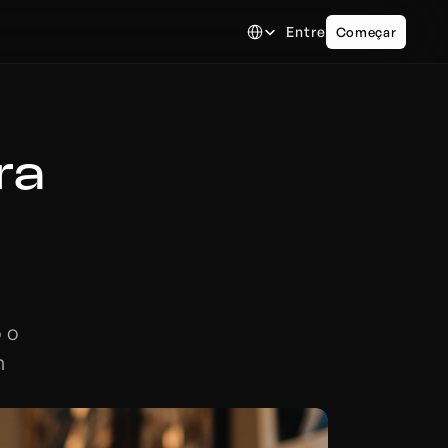
Select Language
Entre
Começar
a 
 o 
 