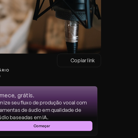
Copiar link
ÁRIO
o
ece, grátis.
mize seu fluxo de produção vocal com 
ramentas de áudio em qualidade de 
údio baseadas em IA.
Começar