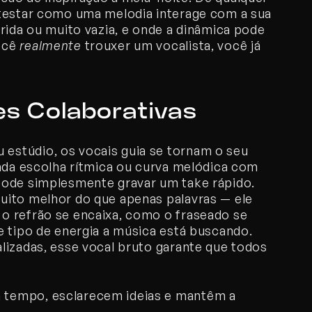
testar como uma melodia interage com a sua 
rida ou muito vazia, e onde a dinâmica pode 
ocê 
realmente
 trouxer um vocalista, você já 
s Colaborativas
stúdio, os vocais guia se tornam o seu 
ada escolha rítmica ou curva melódica com 
pode simplesmente gravar um take rápido. 
Um vocal guia comunica a intenção muito melhor do que apenas palavras — ele 
 o refrão se encaixa, como o fraseado se 
 tipo de energia a música está buscando. 
lizadas, esse vocal bruto garante que todos 
 tempo, esclarecem ideias e mantêm a 