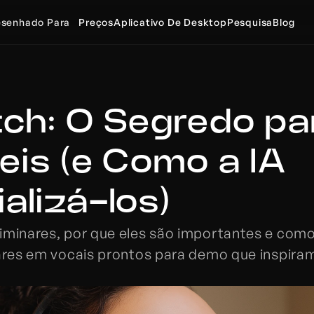
senhado Para
Preços
Aplicativo De Desktop
Pesquisa
Blog
ch: O Segredo par
eis (e Como a IA 
alizá-los)
iminares, por que eles são importantes e como
nares em vocais prontos para demo que inspiram