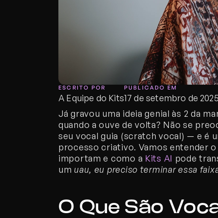
ESCRITO POR
PUBLICADO EM
A Equipe do Kits
17 de setembro de 202
Já gravou uma ideia genial às 2 da ma
quando a ouve de volta? Não se preocu
seu vocal guia (scratch vocal) — e é
processo criativo. Vamos entender o q
importam e como a 
Kits AI
 pode tra
um 
uau, eu preciso terminar essa fai
O Que São Vocai