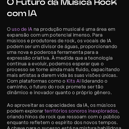
O Futuro da Música Rock 
com IA
O 
uso de IA
 na produção musical é uma área em 
expansão com um potencial imenso. Para 
músicos e produtores de rock, os vocais de IA 
podem ser um divisor de águas, proporcionando 
uma nova e poderosa ferramenta para a 
expressão criativa. À medida que a tecnologia 
continua a evoluir, podemos esperar que o 
processo se torne ainda mais fluido, capacitando 
mais artistas a darem vida às suas visões únicas. 
Com plataformas como o 
Kits AI
 liderando o 
caminho, o futuro do rock promete ser tão 
dinâmico e inovador quanto o próprio gênero.
Ao aproveitar as capacidades da IA, os músicos 
podem explorar 
territórios sonoros inexplorados
, 
criando hinos de rock que ressoam com o público 
enquanto refletem o espírito dos novos tempos. 
A chave para o sucesso está na mistura habilidosa 