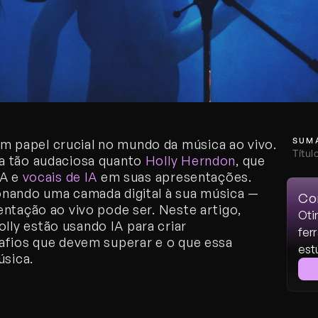
SUM
papel crucial no mundo da música ao vivo. 
Títul
a tão audaciosa quanto 
Holly Herndon
, que 
A e 
vocais de IA
 em suas apresentações. 
onando uma camada digital à sua música — 
Com
ntação ao vivo pode ser. Neste artigo, 
Oti
y estão usando IA para criar 
fer
afios que devem superar e o que essa 
est
úsica.