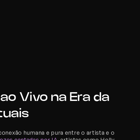
o Vivo na Era da 
tuais
conexão humana e pura entre o artista e o 
ozes cantadas por IA
, artistas como Holly 