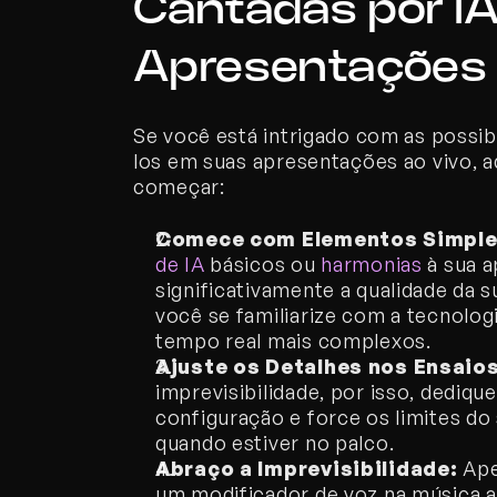
Cantadas por IA
Apresentações 
Se você está intrigado com as possib
los em suas apresentações ao vivo, aq
começar:
Comece com Elementos Simples
de IA
 básicos ou 
harmonias
 à sua 
significativamente a qualidade da s
você se familiarize com a tecnolo
tempo real mais complexos.
Ajuste os Detalhes nos Ensaios
imprevisibilidade, por isso, dediqu
configuração e force os limites do 
quando estiver no palco.
Abraço a Imprevisibilidade:
 Ape
um modificador de voz na música ao