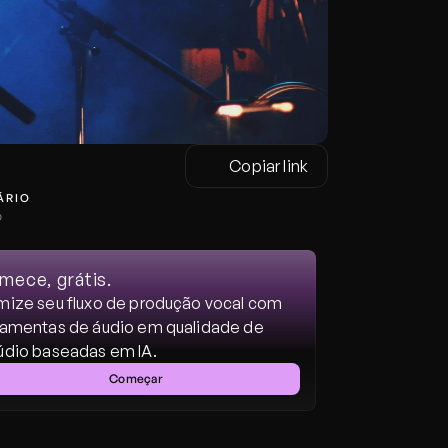
Copiar link
ÁRIO
o
ece, grátis.
mize seu fluxo de produção vocal com 
ramentas de áudio em qualidade de 
údio baseadas em IA.
Começar