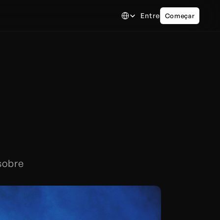
Select Language
Entre
Começar
 
obre 