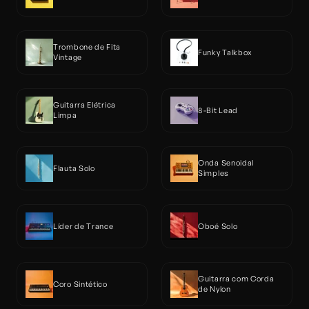
Trombone de Fita 
Funky Talkbox
Vintage
Guitarra Elétrica 
8-Bit Lead
Limpa
Onda Senoidal 
Flauta Solo
Simples
Líder de Trance
Oboé Solo
Guitarra com Corda 
Coro Sintético
de Nylon