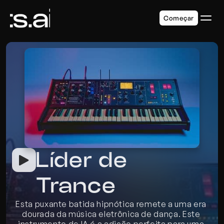
Começar
Líder de 
Trance
Esta puxante batida hipnótica remete a uma era 
dourada da música eletrônica de dança. Este 