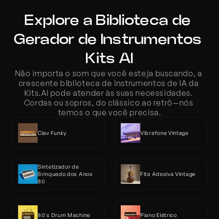
Explore a Biblioteca de 
Gerador de Instrumentos 
Kits AI
Não importa o som que você esteja buscando, a 
crescente biblioteca de instrumentos de IA da 
Kits.AI pode atender às suas necessidades. 
Cordas ou sopros, do clássico ao retrô—nós 
temos o que você precisa.
Clav Funky
Vibrafone Vintage
Sintetizador de 
Brinquedo dos Anos 
Fita Adesiva Vintage
80
80's Drum Machine
Piano Elétrico