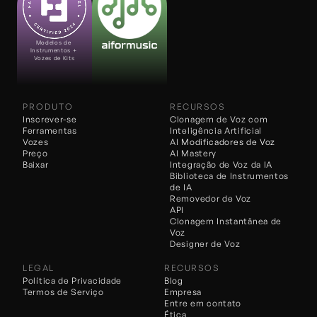
Modelos de 
Instrumentos + 
Vozes de Kits
PRODUTO
RECURSOS
Inscrever-se
Clonagem de Voz com 
Ferramentas
Inteligência Artificial
Vozes
AI 
Modificadores de Voz
Preço
AI Mastery
Baixar
Integração de Voz da IA
Biblioteca de Instrumentos 
de IA
Removedor de Voz
API
Clonagem Instantânea de 
Voz
Designer de Voz
LEGAL
RECURSOS
Política de Privacidade
Blog
Termos de Serviço
Empresa
Entre em contato
Ética