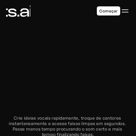
Começar
Projetado para 
Produtores de 
Música Moderna
Crie ideias vocais rapidamente, troque de cantores 
instantaneamente e acesse faixas limpas em segundos. 
Passe menos tempo procurando o som certo e mais 
tempo finalizando faixas.