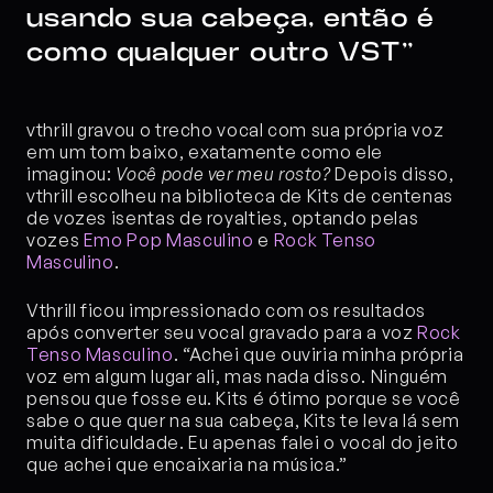
usando sua cabeça, então é 
como qualquer outro VST”
vthrill gravou o trecho vocal com sua própria voz 
em um tom baixo, exatamente como ele 
imaginou: 
Você pode ver meu rosto?
 Depois disso, 
vthrill escolheu na biblioteca de Kits de centenas 
de vozes isentas de royalties, optando pelas 
vozes 
Emo Pop Masculino
 e 
Rock Tenso 
Masculino
.
Vthrill ficou impressionado com os resultados 
após converter seu vocal gravado para a voz 
Rock 
Tenso Masculino
. “Achei que ouviria minha própria 
voz em algum lugar ali, mas nada disso. Ninguém 
pensou que fosse eu. Kits é ótimo porque se você 
sabe o que quer na sua cabeça, Kits te leva lá sem 
muita dificuldade. Eu apenas falei o vocal do jeito 
que achei que encaixaria na música.”