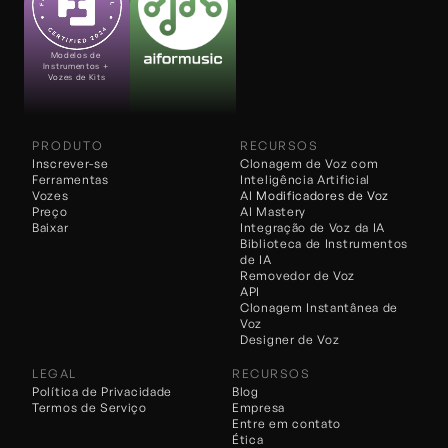
Modelos de 
Instrumentos + 
Vozes de Kits
PRODUTO
RECURSOS
Inscrever-se
Clonagem de Voz com 
Ferramentas
Inteligência Artificial
Vozes
AI 
Modificadores de Voz
Preço
AI Mastery
Baixar
Integração de Voz da IA
Biblioteca de Instrumentos 
de IA
Removedor de Voz
API
Clonagem Instantânea de 
Voz
Designer de Voz
LEGAL
RECURSOS
Política de Privacidade
Blog
Termos de Serviço
Empresa
Entre em contato
Ética