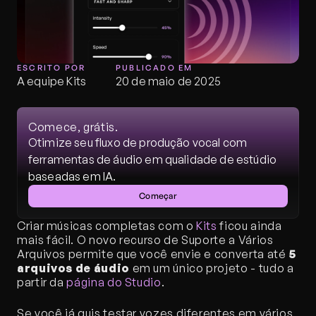
ESCRITO POR
PUBLICADO EM
A equipe Kits
20 de maio de 2025
Comece, grátis.
Otimize seu fluxo de produção vocal com 
ferramentas de áudio em qualidade de estúdio 
baseadas em IA.
Começar
Criar músicas completas com o 
Kits
 ficou ainda 
mais fácil. O novo recurso de Suporte a Vários 
Arquivos permite que você envie e converta até 
5 
arquivos de áudio
 em um único projeto - tudo a 
partir da 
página do Studio
.
Se você já quis testar vozes diferentes em vários 