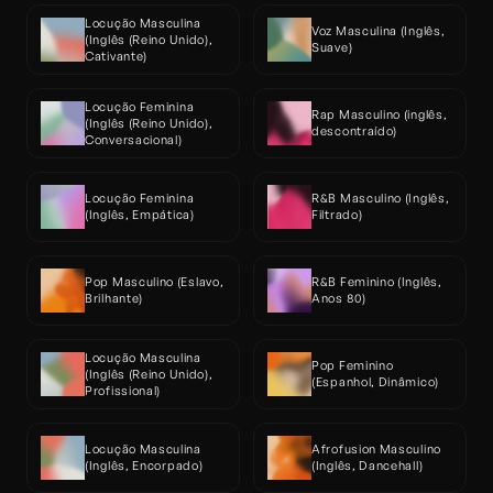
Locução Masculina 
Voz Masculina (Inglês, 
(Inglês (Reino Unido), 
Suave)
Cativante)
Locução Feminina 
Rap Masculino (inglês, 
(Inglês (Reino Unido), 
descontraído)
Conversacional)
Locução Feminina 
R&B Masculino (Inglês, 
(Inglês, Empática)
Filtrado)
Pop Masculino (Eslavo, 
R&B Feminino (Inglês, 
Brilhante)
Anos 80)
Locução Masculina 
Pop Feminino 
(Inglês (Reino Unido), 
(Espanhol, Dinâmico)
Profissional)
Locução Masculina 
Afrofusion Masculino 
(Inglês, Encorpado)
(Inglês, Dancehall)