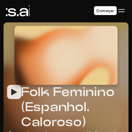
Começar
Folk Feminino 
(Espanhol, 
Caloroso)