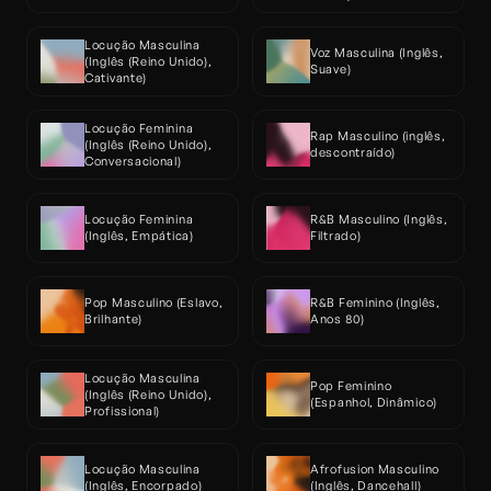
Locução Masculina 
Voz Masculina (Inglês, 
(Inglês (Reino Unido), 
Suave)
Cativante)
Locução Feminina 
Rap Masculino (inglês, 
(Inglês (Reino Unido), 
descontraído)
Conversacional)
Locução Feminina 
R&B Masculino (Inglês, 
(Inglês, Empática)
Filtrado)
Pop Masculino (Eslavo, 
R&B Feminino (Inglês, 
Brilhante)
Anos 80)
Locução Masculina 
Pop Feminino 
(Inglês (Reino Unido), 
(Espanhol, Dinâmico)
Profissional)
Locução Masculina 
Afrofusion Masculino 
(Inglês, Encorpado)
(Inglês, Dancehall)