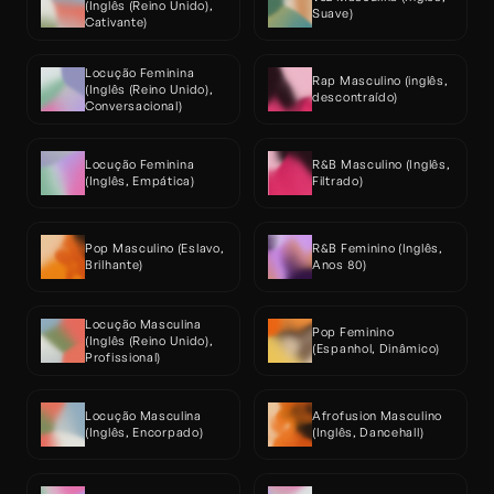
(Inglês (Reino Unido), 
Suave)
Cativante)
Locução Feminina 
Rap Masculino (inglês, 
(Inglês (Reino Unido), 
descontraído)
Conversacional)
Locução Feminina 
R&B Masculino (Inglês, 
(Inglês, Empática)
Filtrado)
Pop Masculino (Eslavo, 
R&B Feminino (Inglês, 
Brilhante)
Anos 80)
Locução Masculina 
Pop Feminino 
(Inglês (Reino Unido), 
(Espanhol, Dinâmico)
Profissional)
Locução Masculina 
Afrofusion Masculino 
(Inglês, Encorpado)
(Inglês, Dancehall)