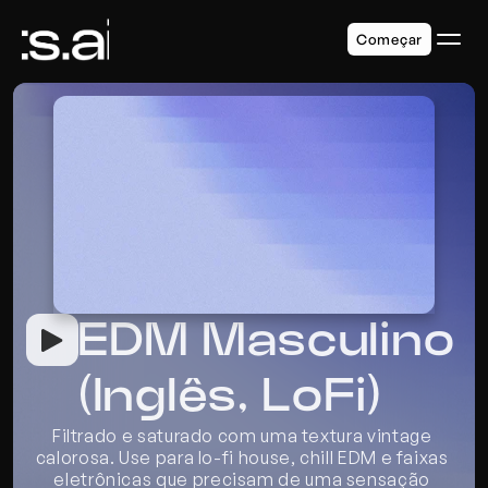
Começar
EDM Masculino 
(Inglês, LoFi)
Filtrado e saturado com uma textura vintage 
calorosa. Use para lo-fi house, chill EDM e faixas 
eletrônicas que precisam de uma sensação 