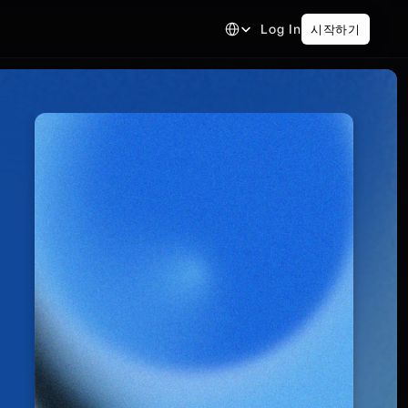
Select Language
Log In
시작하기