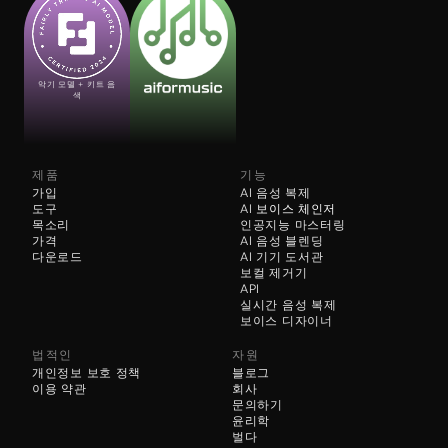
악기 모델 + 키트 음
색
제품
기능
가입
AI 음성 복제
도구
AI 
보이스 체인저
목소리
인공지능 마스터링
가격
AI 음성 블렌딩
다운로드
AI 기기 도서관
보컬 제거기
API
실시간 음성 복제
보이스 디자이너
법적인
자원
개인정보 보호 정책
블로그
이용 약관
회사
문의하기
윤리학
벌다