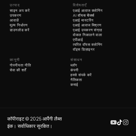
उत्पाद
विशेषताएँ
साइन अप करें
एआई आवाज क्लोनिंग
उपकरण
AI 
वॉयस चेंजर्स
आवाज़ें
एआई मास्टरिंग
मूल्य निर्धारण
एआई आवाज मिश्रण
डाउनलोड करें
एआई उपकरण संग्रह
वोकल निकालने वाला
एपीआई
त्वरित वॉयस क्लोनिंग
वॉइस डिज़ाइनर
कानूनी
संसाधन
गोपनीयता नीति
ब्लॉग
सेवा की शर्तें
कंपनी
हमसे संपर्क करें
नैतिकता
कमाई
कॉपीराइट ©️ 2025 आर्पेगी लैब्स 
इंक। सर्वाधिकार सुरक्षित।