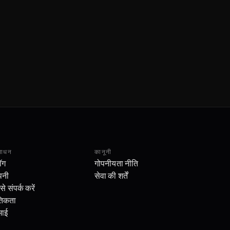
साधन
कानूनी
लॉग
गोपनीयता नीति
पनी
सेवा की शर्तें
े संपर्क करें
तिकता
ाई