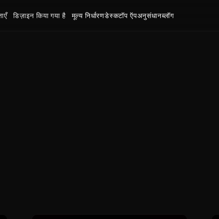
ाएँ
डिज़ाइन किया गया है
मूल्य निर्धारण
डेस्कटॉप ऍप
अनुसंधान
ब्लॉग
AI आवाज और AI संगीत ब्लॉग - किट्स