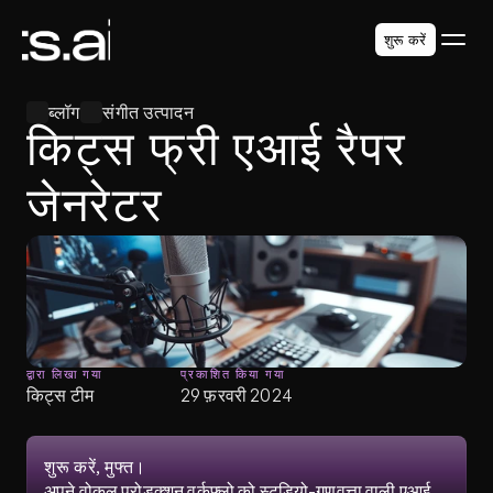
शुरू करें
ब्लॉग
संगीत उत्पादन
किट्स फ्री एआई रैपर 
जेनरेटर
द्वारा लिखा गया
प्रकाशित किया गया
किट्स टीम
29 फ़रवरी 2024
शुरू करें, मुफ्त।
अपने वोकल प्रोडक्शन वर्कफ़्लो को स्टूडियो-गुणवत्ता वाली एआई 