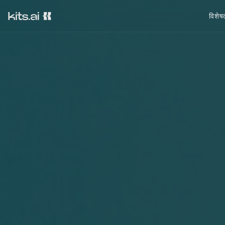
विशेषत