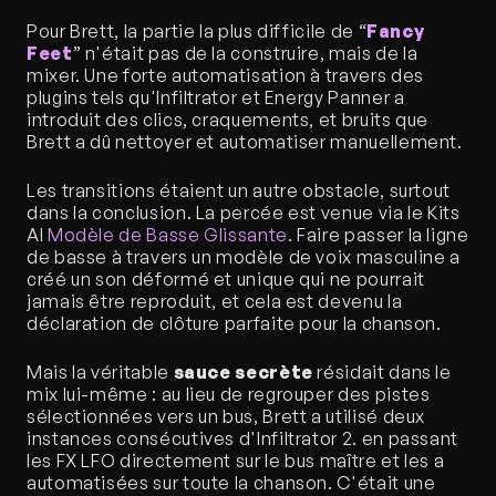
Pour Brett, la partie la plus difficile de “
Fancy 
Feet
” n'était pas de la construire, mais de la 
mixer. Une forte automatisation à travers des 
plugins tels qu'Infiltrator et Energy Panner a 
introduit des clics, craquements, et bruits que 
Brett a dû nettoyer et automatiser manuellement.
Les transitions étaient un autre obstacle, surtout 
dans la conclusion. La percée est venue via le Kits 
AI
 Modèle de Basse Glissante
. Faire passer la ligne 
de basse à travers un modèle de voix masculine a 
créé un son déformé et unique qui ne pourrait 
jamais être reproduit, et cela est devenu la 
déclaration de clôture parfaite pour la chanson.
Mais la véritable 
sauce secrète
 résidait dans le 
mix lui-même : au lieu de regrouper des pistes 
sélectionnées vers un bus, Brett a utilisé deux 
instances consécutives d'Infiltrator 2. en passant 
les FX LFO directement sur le bus maître et les a 
automatisées sur toute la chanson. C'était une 