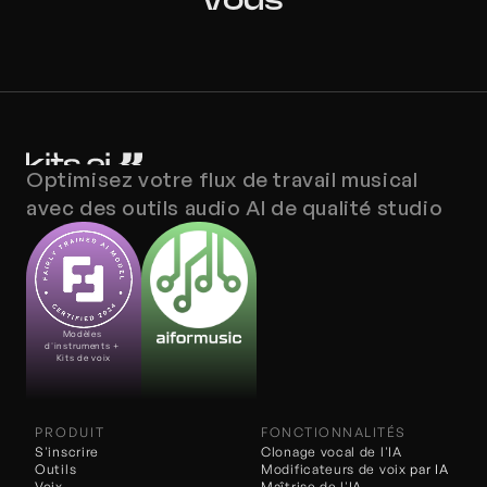
vous
Optimisez votre flux de travail musical 
avec des outils audio AI de qualité studio
Modèles 
d'instruments + 
Kits de voix
PRODUIT
FONCTIONNALITÉS
S'inscrire
Clonage vocal de l'IA
Outils
Modificateurs de voix 
par IA
Voix
Maîtrise de l'IA