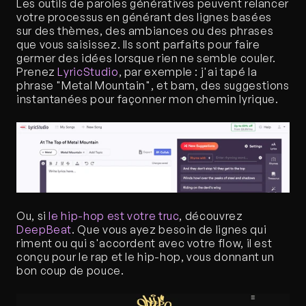
Les outils de paroles génératives peuvent relancer 
votre processus en générant des lignes basées 
sur des thèmes, des ambiances ou des phrases 
que vous saisissez. Ils sont parfaits pour faire 
germer des idées lorsque rien ne semble couler. 
Prenez 
LyricStudio
, par exemple : j'ai tapé la 
phrase "Metal Mountain", et bam, des suggestions 
instantanées pour façonner mon chemin lyrique. 
Ou, si 
le hip-hop est votre truc
, découvrez 
DeepBeat
. Que vous ayez besoin de lignes qui 
riment ou qui s'accordent avec votre flow, il est 
conçu pour le rap et le hip-hop, vous donnant un 
bon coup de pouce.