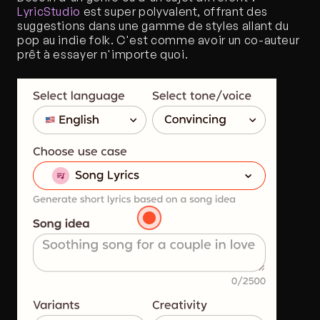
LyricStudio
 est super polyvalent, offrant des 
suggestions dans une gamme de styles allant du 
pop au indie folk. C'est comme avoir un co-auteur 
prêt à essayer n'importe quoi. 