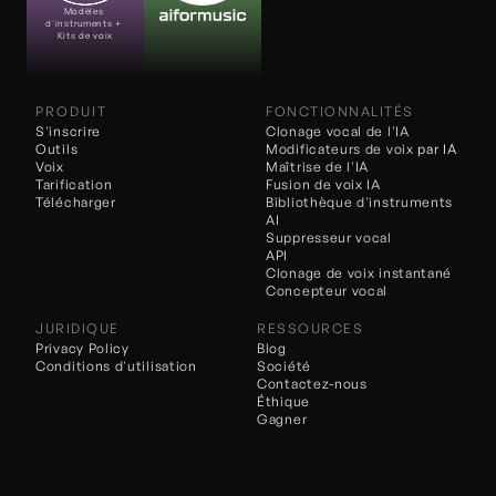
Modèles 
d'instruments + 
Kits de voix
PRODUIT
FONCTIONNALITÉS
S'inscrire
Clonage vocal de l'IA
Outils
Modificateurs de voix 
par IA
Voix
Maîtrise de l'IA
Tarification
Fusion de voix IA
Télécharger
Bibliothèque d'instruments 
AI
Suppresseur vocal
API
Clonage de voix instantané
Concepteur vocal
JURIDIQUE
RESSOURCES
Privacy Policy
Blog
Conditions d'utilisation
Société
Contactez-nous
Éthique
Gagner