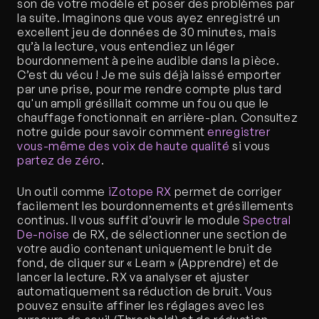
son de votre modèle et poser des problèmes par 
la suite. Imaginons que vous ayez enregistré un 
excellent jeu de données de 30 minutes, mais 
qu’à la lecture, vous entendiez un léger 
bourdonnement à peine audible dans la pièce. 
C’est du vécu ! Je me suis déjà laissé emporter 
par une prise, pour me rendre compte plus tard 
qu'un ampli grésillait comme un fou ou que le 
chauffage fonctionnait en arrière-plan. Consultez 
notre guide pour savoir comment 
enregistrer 
vous-même des voix de haute qualité
 si vous 
partez de zéro
.
Un outil comme 
iZotope RX
 permet de corriger 
facilement les bourdonnements et grésillements 
continus. Il vous suffit d’ouvrir le module 
Spectral 
De-noise
 de RX, de sélectionner une section de 
votre audio contenant uniquement le bruit de 
fond, de cliquer sur « Learn » (Apprendre) et de 
lancer la lecture. RX va analyser et ajuster 
automatiquement sa réduction de bruit. Vous 
pouvez ensuite affiner les réglages avec les 