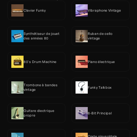
Clavier Funky
Vibraphone Vintage
Synthétiseur de jouet 
Ruban de cello 
des années 80
vintage
80's Drum Machine
Piano électrique
Trombone à bandes 
Funky Talkbox
vintage
Guitare électrique 
8-Bit Principal
propre
Onde sinusoïdale 