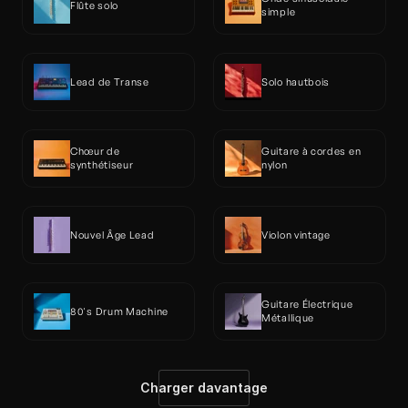
Flûte solo
simple
Lead de Transe
Solo hautbois
Chœur de 
Guitare à cordes en 
synthétiseur
nylon
Nouvel Âge Lead
Violon vintage
Guitare Électrique 
80's Drum Machine
Métallique
Charger davantage