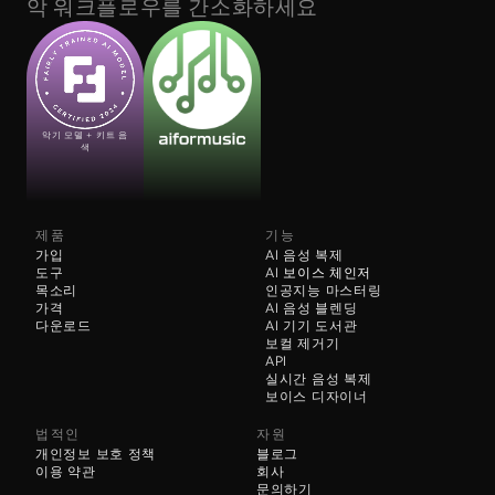
악 워크플로우를 간소화하세요
악기 모델 + 키트 음
색
제품
기능
가입
AI 음성 복제
도구
AI 
보이스 체인저
목소리
인공지능 마스터링
가격
AI 음성 블렌딩
다운로드
AI 기기 도서관
보컬 제거기
API
실시간 음성 복제
보이스 디자이너
법적인
자원
개인정보 보호 정책
블로그
이용 약관
회사
문의하기