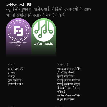
स्टुडियो-गुणवत्ता वाले एआई ऑडियो उपकरणों के साथ 
अपनी संगीत वर्कफ़्लो को संगठित करें
उपकरण मॉडल + किट 
वॉइस
उत्पाद
विशेषताएँ
साइन अप करें
एआई आवाज क्लोनिंग
उपकरण
AI 
वॉयस चेंजर्स
आवाज़ें
एआई मास्टरिंग
मूल्य निर्धारण
एआई आवाज मिश्रण
डाउनलोड करें
एआई उपकरण संग्रह
वोकल निकालने वाला
एपीआई
त्वरित वॉयस क्लोनिंग
वॉइस डिज़ाइनर