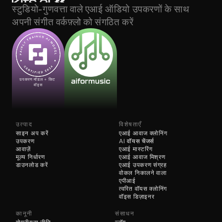
स्टुडियो-गुणवत्ता वाले एआई ऑडियो उपकरणों के साथ 
अपनी संगीत वर्कफ़्लो को संगठित करें
उपकरण मॉडल + किट 
वॉइस
उत्पाद
विशेषताएँ
साइन अप करें
एआई आवाज क्लोनिंग
उपकरण
AI 
वॉयस चेंजर्स
आवाज़ें
एआई मास्टरिंग
मूल्य निर्धारण
एआई आवाज मिश्रण
डाउनलोड करें
एआई उपकरण संग्रह
वोकल निकालने वाला
एपीआई
त्वरित वॉयस क्लोनिंग
वॉइस डिज़ाइनर
कानूनी
संसाधन