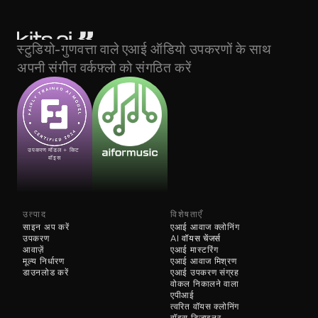
स्टुडियो-गुणवत्ता वाले एआई ऑडियो उपकरणों के साथ 
अपनी संगीत वर्कफ़्लो को संगठित करें
उपकरण मॉडल + किट 
वॉइस
उत्पाद
विशेषताएँ
साइन अप करें
एआई आवाज क्लोनिंग
उपकरण
AI 
वॉयस चेंजर्स
आवाज़ें
एआई मास्टरिंग
मूल्य निर्धारण
एआई आवाज मिश्रण
डाउनलोड करें
एआई उपकरण संग्रह
वोकल निकालने वाला
एपीआई
त्वरित वॉयस क्लोनिंग
वॉइस डिज़ाइनर