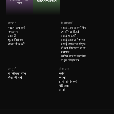
उपकरण मॉडल + किट 
वॉइस
उत्पाद
विशेषताएँ
साइन अप करें
एआई आवाज क्लोनिंग
उपकरण
AI 
वॉयस चेंजर्स
आवाज़ें
एआई मास्टरिंग
मूल्य निर्धारण
एआई आवाज मिश्रण
डाउनलोड करें
एआई उपकरण संग्रह
वोकल निकालने वाला
एपीआई
त्वरित वॉयस क्लोनिंग
वॉइस डिज़ाइनर
कानूनी
संसाधन
गोपनीयता नीति
ब्लॉग
सेवा की शर्तें
कंपनी
हमसे संपर्क करें
नैतिकता
कमाई