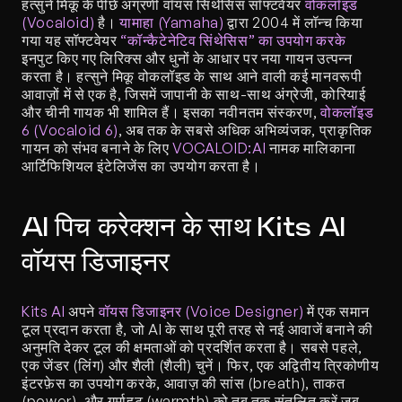
हत्सुने मिकू के पीछे अग्रणी वॉयस सिंथेसिस सॉफ्टवेयर 
वोकलॉइड 
(Vocaloid)
 है। 
यामाहा (Yamaha)
 द्वारा 2004 में लॉन्च किया 
गया यह सॉफ्टवेयर 
“कॉन्कैटेनेटिव सिंथेसिस” का उपयोग करके
इनपुट किए गए लिरिक्स और धुनों के आधार पर नया गायन उत्पन्न 
करता है। हत्सुने मिकू वोकलॉइड के साथ आने वाली कई मानवरूपी 
आवाज़ों में से एक है, जिसमें जापानी के साथ-साथ अंग्रेजी, कोरियाई 
और चीनी गायक भी शामिल हैं। इसका नवीनतम संस्करण, 
वोकलॉइड 
6 (Vocaloid 6)
, अब तक के सबसे अधिक अभिव्यंजक, प्राकृतिक 
गायन को संभव बनाने के लिए 
VOCALOID:AI
 नामक मालिकाना 
आर्टिफिशियल इंटेलिजेंस का उपयोग करता है।
AI पिच करेक्शन के साथ Kits AI 
वॉयस डिजाइनर
Kits AI
 अपने 
वॉयस डिजाइनर (Voice Designer)
 में एक समान 
टूल प्रदान करता है, जो AI के साथ पूरी तरह से नई आवाजें बनाने की 
अनुमति देकर टूल की क्षमताओं को प्रदर्शित करता है। सबसे पहले, 
एक जेंडर (लिंग) और शैली (शैली) चुनें। फिर, एक अद्वितीय त्रिकोणीय 
इंटरफ़ेस का उपयोग करके, आवाज़ की सांस (breath), ताकत 
(power), और गर्माहट (warmth) को तब तक संतुलित करें जब 