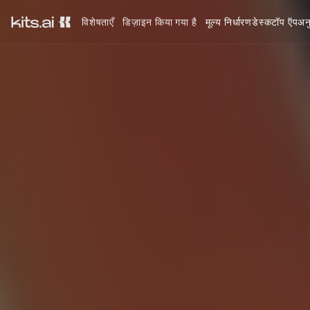
विशेषताएँ
डिज़ाइन किया गया है
मूल्य निर्धारण
डेस्कटॉप ऍप
अन